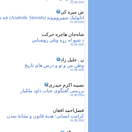
02.08.2026
ش میره کی
انابولیک سټیروېډونه (Anabolic Steroids) څه دي؟
02.08.2026
شاه‌جان هاجره حرکت
د شپو له زړه وتلې روښنایې
02.08.2026
ن . جلیل زاد
وطن من و تو و درس‌ های تاریخ
01.08.2026
نصیبه اکرم حیدری
بررسی گفتگوی جناب داود ملکیار
01.08.2026
فضل‌احمد افغان
کرامت انسانی؛ هدیهٔ قانون و نشانهٔ تمدن
01.08.2026