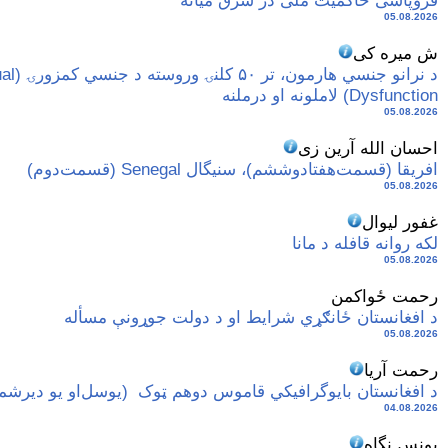
فروپاشی حاکمیت ملی در شرق میانه
05.08.2026
ش میره کی
د نرانو جنسي هارمو
Dysfunction) لاملونه او درملنه
05.08.2026
احسان الله آرین زی
افریقا (قسمت‌هفتادوششم)، سنیگال Senegal (قسمت‌دوم)
05.08.2026
غفور لیوال
لکه روانه قافله د مانا
05.08.2026
رحمت ځواکمن
د افغانستان ځانګړي شرایط او د دولت جوړونې مسأله
05.08.2026
رحمت آریا
د افغانستان بایوگرافیکي قاموس دوهم ټوک ‏‏ ‏(یوسل‌او یو دیرشمه
04.08.2026
یونس نگاه