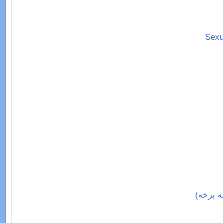
ن، تر ۵۰ کلنۍ وروسته د جنسي کمزورۍ (Sexual
 برخه)‏