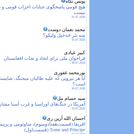
یونس نگاه
هیچ قومی پاسخگوی جنایات احزاب قومی و د
نیست
31.07.2026
محمد نعمان دوست
ښه نثر څه‌خېل ولیکو؟
31.07.2026
کبیر عبادی
فراخوان ملی برای اتحاد و نجات افغانستان
30.07.2026
نورمحمد غفوری
آیا هر نیرویی که علیه طالبان میجنگد، شایس
است؟
30.07.2026
سید حسام مل
آمریکا در جنگ‌های اوراسیا و غرب ‎آسیا مشارکت دارد
29.07.2026
احسان الله آرین زی
Tome and Principe (قسمت‌اول)