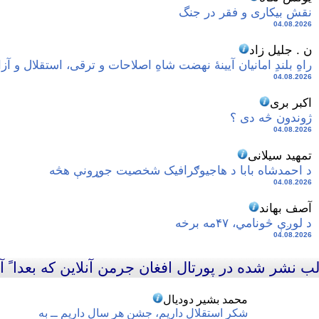
نقش بیکاری و فقر در جنگ
04.08.2026
ن . جلیل زاد
راهِ بلندِ امانیان آیینهٔ نهضت شاهِ اصلاحات و ترقی، استقلال و آز
04.08.2026
اکبر بری
ژوندون څه دی ؟
04.08.2026
تمهید سیلانی
د احمدشاه بابا د هاجیوګرافیک شخصیت جوړونې هڅه
04.08.2026
آصف بهاند
د لوږې‌ څونامي، ۴۷مه برخه
04.08.2026
ب نشر شده در پورتال افغان جرمن آنلاين که بعدا ً
محمد بشیر دودیال
شکر استقلال داریم، جشن هر سال داریم ــ به