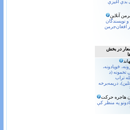
 بدې اغیزې
من آنلاین
و نویسندگان
ر افغان‌جرمن
عار
در بخش
ا
اند
ه، څویادونه،
تخمونه (د
له تراب
لین)، دریمه‌برخه
ن هاجره حرکت
یادونو په منظر کې