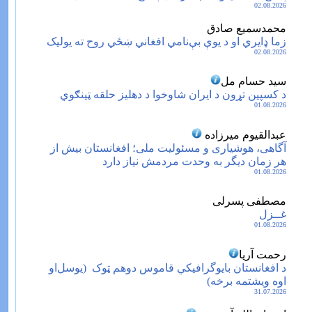
02.08.2026
محمدسمیع صادق
زما ډایري او د يوې بې‌‌نامي افغاني ښځي روح ته يولیک
02.08.2026
سید حسام مل
د کسپین تړون د ایران شاوخوا د دهلیز حلقه ټینګوي
01.08.2026
عبدالقیوم میرزاده
آگاهی، هوشیاری و مسئولیت ملی؛ افغانستان بیش از
هر زمان دیگر به وحدت مردمش نیاز دارد
01.08.2026
مصطفی پسرلی
غــزل
01.08.2026
رحمت آریا
د افغانستان بایوگرافیکي قاموس دوهم ټوک ‏‏ (یوسل‌او
اوه ویشتمه برخه)
31.07.2026