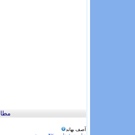
مطال
آصف بهاند