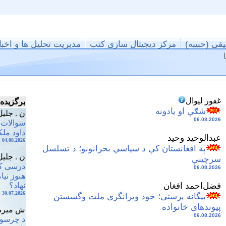
یقی (حبیبه)
مرکز دیجیتال سازی کتب
مدیریت تحلیل ها و اخبا
غفور لیوال
برگزیده 
شګې او یادونه
ن . جلیل
06.08.2026
سوالات ح
داود ملک
عبدالوحید وحيد
04.08.2026
په افغانستان کې د سياسي بحرانونو؛ د تسلسل
ن . جلیل
سرچينې
درسی که
06.08.2026
هنوز نیا
فضل‌احمد افغان
نهاد؟
30.07.2026
بیگانه پرستی؛ خود ویرانگری ملت وگسستن
پیوندهای خانواده
ش میره
06.08.2026
د چرسو 