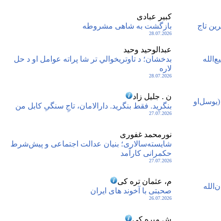
کبیر عبادی
بازگشت به شاهی مشروطه
28.07.2026
عبدالوحید وحيد
‌الله
بدخشان؛ د تاوتريخوالي تر شا پراته عوامل او د حل
لاره
28.07.2026
ن . جلیل زاد
(یوسل‌او
بنگرید. فقط بنگرید. دارالامان، تاجِ سنگیِ کابل من
27.07.2026
نورمحمد غفوری
شایسته‌سالاری؛ بنیان عدالت اجتماعی و پیش‌شرط
حکمرانی کارآمد
27.07.2026
م، عثمان تره کی
‌الله
صحبتی با آخوند های ایران
26.07.2026
ش میره کی