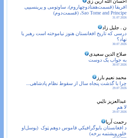
احسان الله آرین زی
افریقا (قسمت‌هفتادوچهاروم)، ساوتومی و پرینسیپی
Sao Tome and Principe، (قسمت‌دوم)
31.07.2026
ن . جلیل زاد
درسی که تاریخ افغانستان هنوز نیاموخته است رهبر یا
نهاد؟
30.07.2026
صلاح الدین سعیدی
به جواب یک دوست
30.07.2026
محمد نعیم بارز
چرا با گذشت پنجاه سال از سقوط نظام پادشاهی...
29.07.2026
عبدالعزیز نایٔبي
لا هم
29.07.2026
رحمت آریا
د افغانستان بایوگرافیکي قاموس دوهم ټوک ‏‏ (یوسل‌او
څلورویشتمه برخه)