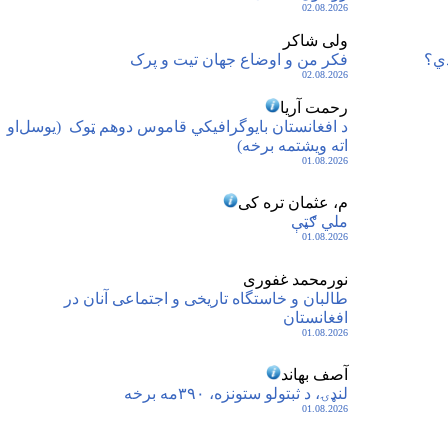
02.08.2026
ولی شاکر
فکر من و اوضاع جهان تیت و پرک
02.08.2026
رحمت آریا
د افغانستان بایوگرافیکي قاموس دوهم ټوک ‏‏ (یوسل‌او
اته ویشتمه برخه)
01.08.2026
م، عثمان تره کی
ملي ګټې
01.08.2026
نورمحمد غفوری
طالبان و خاستگاه تاریخی و اجتماعی آنان در
افغانستان
01.08.2026
آصف بهاند
لنډۍ، د ثبتولو ستونزه، ۳۹۰مه برخه
01.08.2026