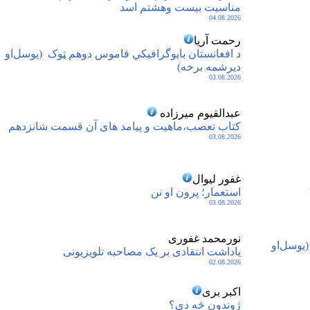
مناسبت بیست وهشتم اسد
04.08.2026
رحمت آریا
د افغانستان بایوگرافیکي قاموس دوهم ټوک ‏‏ ‏(یوسل‌او
دیرشمه برخه)‏
03.08.2026
عبدالقیوم میرزاده
کتاب تعصب،ماهیت و پیامد های آن قسمت شانزدهم
03.08.2026
غفور لیوال
 سنیگال Senegal،
استعمار؛ پرون او نن
03.08.2026
نورمحمد غفوری
(یوسل‌او
یاداشت انتقادی بر یک مصاحبه تلویزیونی
02.08.2026
اکبر بری
ژوندون څه دی؟