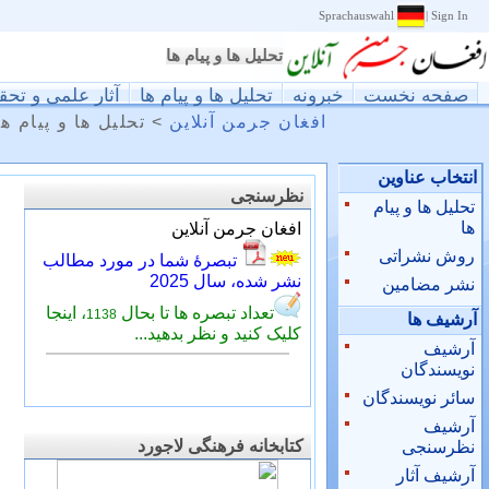
Sprachauswahl
|
Sign In
تحليل ها و پيام ها
صفحه نخست
خبرونه
تحليل ها و پيام ها
آثار علمی و تحق
افغان جرمن آنلاین
>
تحليل ها و پيام ها
انتخاب عناوین
نظرسنجی
تحليل ها و پيام
ها
روش نشراتی
نشر مضامین
آرشيف ها
آرشيف
نويسندگان
سائر نويسندگان
آرشیف
کتابخانه فرهنگی لاجورد
نظرسنجی
آرشیف آثار