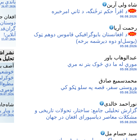
باندې یې
شاه ولی آرین
26.07.2026
د اقرأ حکم ترڅَنگه، د ثاني امرخبره
افغان جر
06.08.2026
دوستان 
رحمت آریا
گران‌قد
د افغانستان بایوگرافیکي قاموس دوهم ټوک ‏‏
آنلاین!
15.07.2026
‏(یوسل‌او دوه دیرشمه برخه)‏
05.08.2026
نشر اش
عبدالوهاب باور
تحلیل ه
مورې له ما دې څوک بتر نه مري
آصف به
05.08.2026
څوشعرون
څوکرلي 
محمدسمیع صادق
مطیع‌ال
وروستی سفر، قصه په سلو ټکو کي
لومړی‌ت
05.08.2026
20.07.2026
نوراحمد خالدی
شاه‌جا
گزارش تحلیلی جامع:‏ ساختار، تحولات تاریخی و
د وياړ 
17.07.2026
مشکلات معاصر دیاسپورای افغان در جهان
05.08.2026
سید حسام مل