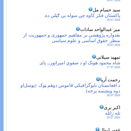
28.07.2026
سید حسام مل
پاکستان فکر کاوه چې سوله یې ګټلې ده.
28.07.2026
میر عبدالواحد سادات
نقدواره پژوهشیِ بر مفاهیم جمهوری و جمهوریت از
منظر حقوق اساسی و علوم سیاسی
28.07.2026
تمهید سیلانی
شاه محمود هوتک او د صفوي امپراتورۍ پای
27.07.2026
رحمت آریا
د افغانستان بایوگرافیکي قاموس دوهم ټوک ‏‏ (یوسل‌او
دوه ویشتمه برخه)
26.07.2026
اکبر بری
تله راتله
26.07.2026
غفور لیوال