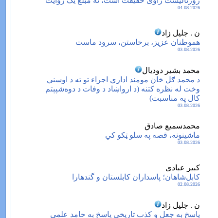
ژورنالیست راوی حقیقت است، نه مبلغ یک روایت
04.08.2026
ن . جلیل زاد
هموطنان عزیز، برخاستن، سرود ماست
03.08.2026
محمد بشیر دودیال
د محمد ګل خان مومند اداري اجراء تو ته د اوسني
وخت له نظره کتنه (د ارواښاد د وفات د دوه‌شپېتم
کال په مناسبت)
03.08.2026
محمدسمیع صادق
ماشینونه، قصه په سلو ټکو کي
03.08.2026
کبیر عبادی
کابل‌شاهان؛ پاسداران کابلستان و گندهارا
02.08.2026
ن . جلیل زاد
پاسخ به جعل و کذب تاریخی پاسخ به حامد علمی