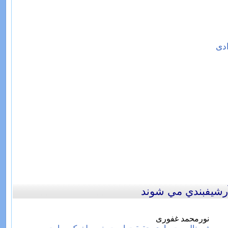
ادی
 آرشيفبندي مي شوند
نورمحمد غفوری