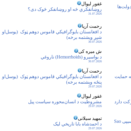
غفور لیوال
ولت‌ها
روښانفکري څه او روښانفکر څوک دی؟
31.07.2026
رحمت آریا
د افغانستان بایوگرافیکي قاموس دوهم ټوک ‏‏ (یوسل‌او
شپږ ویشتمه برخه)
30.07.2026
ش میره کی
د بواسيرو (Hemorrhoids) ناروغي
30.07.2026
رحمت آریا
ته حمایت
د افغانستان بایوگرافیکي قاموس دوهم ټوک ‏‏ (یوسل‌او
پنځه ویشتمه برخه)
29.07.2026
غفور لیوال
مشروطیت د انسان‌محوره سیاست پیل
29.07.2026
تمهید سیلانی
افریقا (قسمت‌هفتادوسوم)، ساوتومی و پرینسیپی Sao
د احمدشاه بابا تاریخي لیک
29.07.2026