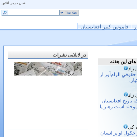
افغان جرمن آنلاین
ر
قاموس کبیر افغانستان
در لابلایی نشرات
های این هفته
 زاد
قوقیِ الزام‌آور از
یار!
 زاد
 تاریخ افغانستان
موخته است رهبر یا
 کی
څکول او پر انسان