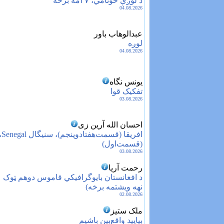
د لوږې‌ څونامي، ۴۷مه برخه
04.08.2026
عبدالوهاب باور
لوږه
04.08.2026
یونس نگاه
تفکیک قوا
03.08.2026
احسان الله آرین زی
افریقا (قسمت‌هفتادوپنجم)،
(قسمت‌اول)
03.08.2026
رحمت آریا
د افغانستان بایوگرافیکي قاموس دوهم ټوک ‏‏ 
نهه ویشتمه برخه)
02.08.2026
ملک ستیز
بیایید واقع‌بین باشیم