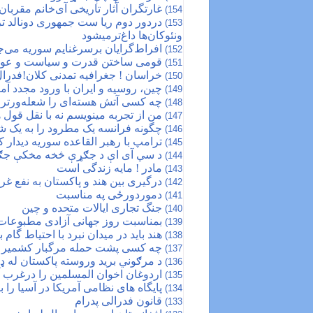
غارتگران آثار تاریخی آی‌خانم مقربا
154)
153)
ونئوکان‌ها داغ‌ترمیشود
افراط‌گرایان برسرغنایم سوریه می‌ج
152)
قومی ساختن قدرت و سیاست و عوا
151)
خراسان ! جغرافیه تمدنی کلان!فدرال
150)
چین، روسیه و ایران با ورود مجدد آمریکا به باز
149)
چه کسی آتش هسته‌ای را شعله‌ورتر 
148)
من از تجربه مینویسم نه با نقل قول ه
147)
چگونه فرانسه یک مطرود را به یک ش
146)
ترامپ با رهبر القاعده سوریه دیدار 
145)
د سي آی اې د جګړې څخه مخکې جګړه
144)
مادر ! مایه زندگی است
143)
درگیری بین هند و پاکستان به نفع 
142)
دموردورځی په مناسبت
141)
جنگ تجاری ایالات متحده و چین
140)
بمناسبت روز جهانی آزادی مطبوعات
139)
هند باید در میدان نبرد با ‎احتیاط گام بردارد
138)
چه کسی پشت حمله مرگبار کشمیر 
137)
د مرګوني برید وروسته پاکستان له ډی
136)
اردوغان اخوان المسلمین را درغرب آس
135)
پایگاه های نظامی آمریکا در آسیا را بب
134)
قانون فدرالی پدرام
133)