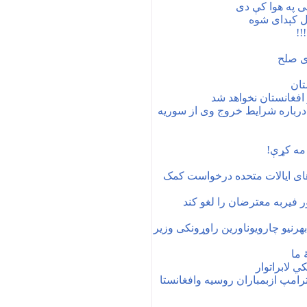
ی په هوا کې دی
 کېدای شوه
!!
ی صلح
تان
افغانستان نخواهد شد
شرایط خروج ‎وی از سوریه
مه کړې!
 های ایالات متحده درخواست کمک
ور فیربه معترضان را لغو کند
بهرنیو چارویوناورین راوړونکی وزیر
 ما
ي لابراتوار
ازمشاورامنیت ملی گزارش شده که ترامپ ازبمباران ‎روسیه وافغانستا