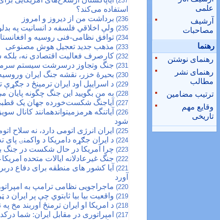
237)
علمی
استفاده می‌کند؟
برداشت من از دیروز و امروز
236)
آرشیف
ولې اخلاقي فلسفه د انسانیت په بدلو
235)
مصاحبات
توافق نظامی-فنی روسیه و افغانست
234)
رهنما
مذهب جدید تعجیل هوش مصنوعی
233)
کارصرف فعالیت اقتصادی نه، بلکه 
232)
رهنمای نوشتن
جنگ وتجاوز درسرشت سیستم سرمای
231)
رهنمای نشر
بحیرهٔ خزر، نقشه جنگ ایران وروسیه
230)
مطالب
د اسراییل اود ایران ترمینځ د جګړې ت
229)
به من بگویید این جنگ چگونه پایان می‌
ترتیب مضامین
228)
آیاجنگ شکست‌خورده جهان یک قطبی 
227)
وقایع مهم
آیاتنگه هرمزمیتواندهمانند کانال س
226)
تاریخی
شود
ایران انرژی اتومی دارد، نه سلاح اتو
225)
د ایران جګړه دامریکا د واکمنۍ پای ت
224)
چرا آمریکا در حال شکست در جنگ با
223)
جنگ غیرعادلانه ایالات متحده امریکاع
222)
آیا کشور های منطقه برای دفاع دربرا
221)
آورد
ماجراجویی نظامی ترامپ به امپراتوری
220)
واقعیت بیا بیا ثابتوي چې پر ایران د
219)
د امریکا او ایران ترمنځ اوربند مخ په
218)
امپراتوری در مقابل ایران: شما در
217)