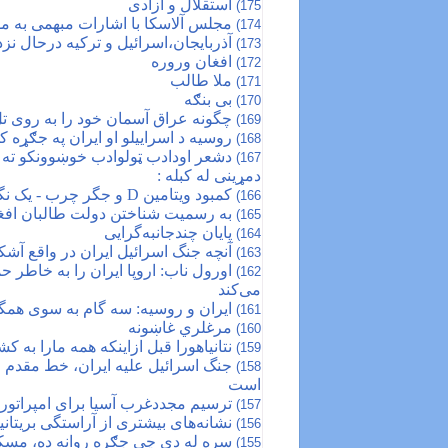
استقلال و آزادی
175)
مجلس آلاسکا با اشارات مبهمی به م
174)
آذربایجان،اسرائیل و ترکیه درحال نز
173)
افغان وروره
172)
ملا طالب
171)
بی بنګه
170)
چگونه عراق آسمان خود را به روی ت
169)
روسیه د اسراییلو او ایران په جګړه 
168)
167)
دمړینی له کبله :
کمبود ویتامین D و جگر چرب - یک نگرانی رو به
166)
به رسمیت شناختن دولت طالبان افغ
165)
پایان چندجانبه‌گرایی
164)
آنچه جنگ اسرائیل ایران در واقع آشکا
163)
اورول ناب: اروپا ایران را به خاط
162)
می‌کند
ایران و روسیه: سه گام به سوی همگ
161)
مرغلري غاښونه
160)
نتانیاهورا قبل ازاینکه همه مارا به 
159)
جنگ اسرائیل علیه ایران، خط مقدم ج
158)
است
ترسیم مجددغرب آسیا برای امپراتور
157)
نشانه‌های بیشتری از آراستگی بریتانی
156)
سره له دې چې جګړه روانه ده، مسکو 
155)