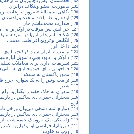
افغانستان اوس دچاپیریال له اړخه پ
132)
ماموریت استیو ویتکاف درایران
131)
نگاهی به مقالۀ «ضرورت رعایت تر
130)
آینده روابط ایالات متحده و پاکستا
129)
صدارت محمدهاشم خان
128)
چرا آتش بس موقت در اوکراین بی 
127)
شکاف آمریکا و اروپا در مورد سوئی
126)
انگلیس و ترویج افراطیت مذهبی
125)
دا ځل اور
124)
ترامپ له ایران سره کړکېچ زیاتوي
123)
د اوکراین د بود یجې د تمویل لپاره هی
122)
تشریفات اداری برای معاملات تسلیح
121)
فراخوانی برای خودمختاری نشراتی 
120)
محور پاکستان به مسکو
119)
ترامپ پوتین را به یک سواری چرخ فلک ‎دعوت 
118)
شعر
117)
مادرانِ به خاک خفته را بگذارید آرام
116)
سخنرانی جفری دی ساکس در پارلمان ارو
115)
اروپا
دمارچ اتمه دښځي دنړیوال ورځي دل
114)
سخنرانی جفری دی ساکس در پارلمان
113)
زلنسکی، یک عروسک خیمه شب باز
112)
د بریتانیا، فرانسې او اوکراین‎ د کمزوري
111)
ډوب په خلوت
110)