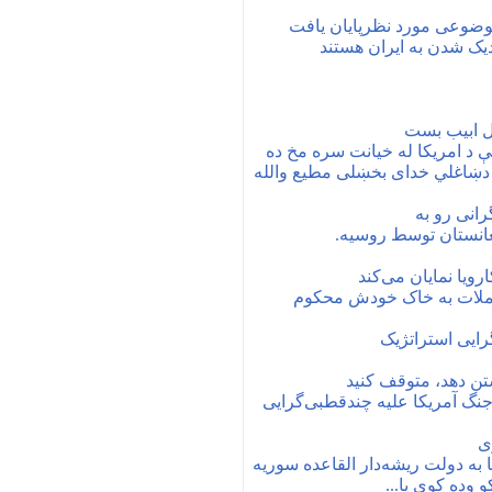
وضوعی مورد نظرپایان یافت
دیک شدن به ایران هستند
ل ابیب بست
کې د امریکا له خیانت سره مخ ده
دشعر اودادب ټولوادب خوښوونکو ته دښاغلي خدای بخښلی ‎مطیع والله
انستان توسط روسیه.
رویا نمایان می‌کند
ر حملات به خاک خودش محکوم
رایی استراتژیک
کشتن دهد، متوقف کنید
نگ آمریکا علیه چندقطبی‌گرایی
ی
ا به دولت ریشه‌دار القاعده سوریه
وده کوي یا...