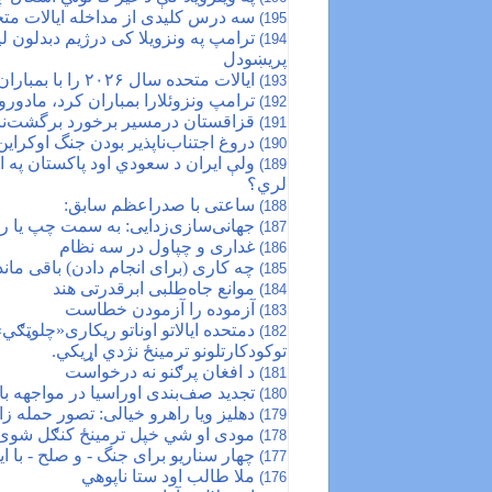
سه درس کلیدی از مداخله ‎ایالات متحده در ونزوئلا
195)
194)
پریښودل
ایالات متحده سال ۲۰۲۶ را با بمباران ونزوئلا آغاز کرد
193)
ترامپ ونزوئلارا بمباران کرد، مادورو
192)
قزاقستان درمسیر برخورد برگشت‌ناپ
191)
دروغ اجتناب‌ناپذیر بودن جنگ اوکراین
190)
ولې ایران د سعودي اود پاکستان په ات
189)
لري؟
ساعتی با صدراعظم سابق:
188)
جهانی‌سازی‌زدایی: به سمت چپ یا 
187)
غداری و چپاول در سه نظام
186)
چه کاری (برای انجام دادن) باقی ما
185)
موانع جاه‌طلبی ابرقدرتی هند
184)
آزموده را آزمودن خطاست
183)
دمتحده ایالاتو اوناتو ریکاری«چلوټګي
182)
توکودکارتلونو ترمینځ نژدي اړیکي.
د افغان پرګنو نه درخواست
181)
تجدید صف‌بندی اوراسیا در مواجهه با
180)
دهلیز ویا راهرو خیالی: تصور حمله زا
179)
مودی او شي خپل ترمینځ کنګل شوی ا
178)
چهار سناریو برای جنگ - و صلح - با ای
177)
ملا طالب اود ستا ناپوهي
176)