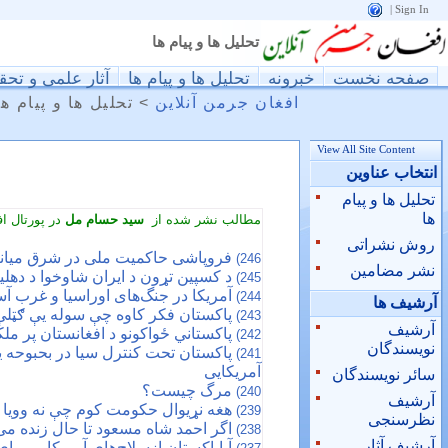
|
Sign In
تحليل ها و پيام ها
صفحه نخست
خبرونه
تحليل ها و پيام ها
آثار علمی و تحق
افغان جرمن آنلاین
>
تحليل ها و پيام ها
View All Site Content
انتخاب عناوین
تحليل ها و پيام
ها
مطالب نشر شده از
سید حسام مل
در پورتال ا
روش نشراتی
فروپاشی حاکمیت ملی در شرق میان
246)
نشر مضامین
د کسپین تړون د ایران شاوخوا د دهلی
245)
آمریکا در جنگ‌های اوراسیا و غرب ‎آسیا مشارکت دارد
244)
آرشيف ها
پاکستان فکر کاوه چې سوله یې ګټلې
243)
آرشيف
پاکستاني ځواکونو د افغانستان پر مل
242)
نويسندگان
پاکستان تحت کنترل سیا در بحبوح
241)
آمریکایی
سائر نويسندگان
مرگ چیست؟
240)
آرشیف
هغه نړیوال حکومت کوم چې نه وویا 
239)
نظرسنجی
اگر احمد شاه مسعود تا حال زنده می 
238)
آرشیف آثار