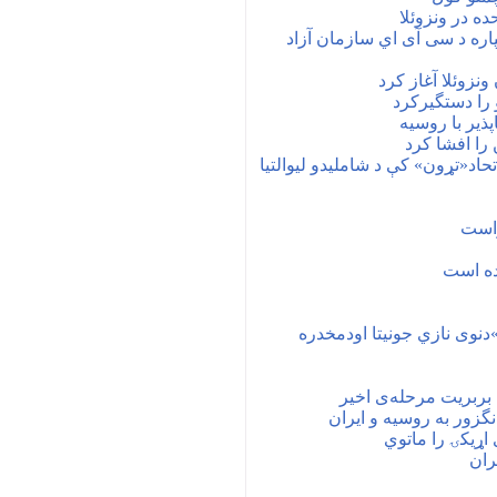
ترامپ په ونزویلا کی درژیم دبدلون لپاره د سی آی اي ‎سازمان آزاد
 را دستگیرکرد
ذیر با روسیه
 را افشا کرد
حاد«تړون» کې د شاملیدو لیوالتیا
راست
نده است
»دنوی نازي جونیتا اودمخدره
 بربریت مرحله‌ی اخیر
نگزور به روسیه و ایران
ړیکۍ را ماتوي
ران