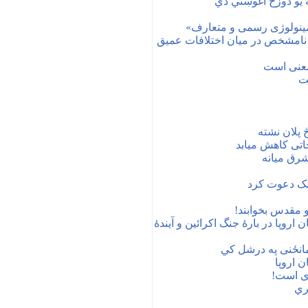
ه یو دوزخ اغوښتي دي
مینولوژی رسمی و متعارف»
ن: نامشخص در میان اختلافات عمیق
معنی است
فت
څ پلان نشته
اتی کاهش میابد
شرق میانه
کرد
 و مقدس بخوابند!
پا در بارهٔ جنگ اکرائین و آیندهٔ
مانځنی په درشل کي
 اروپا
ی است!