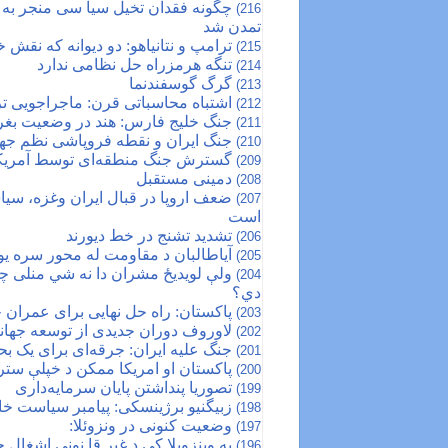
چگونه فقدان تخیل سیا سی منجر به ته
216)
تمدن ‎شد
ترامپ و نتانیاهو: دو دیوانه که نقش خ
215)
تنگه هرمزراه حل نظامی ندارد
214)
گرگ گوسفندنما
213)
اشتباه محاسباتی قرن: ماجراجویی ‎ترامپ درایران
212)
جنگ خلیج فارس: هند در وضعیت بغرن
211)
جنگ ایران و نقطه فروپاشی نظم جه
210)
گسترش جنگ منطقه‌ای توسط آمریکا
209)
دمینی مستقبل
208)
ضعف اروپا در قبال ایران وغزه، سیا
207)
است
تشدید تشنج در خط دیورند
206)
آیاطالبان د مقاومت له محور سره ی
205)
ولې لویدیځ مشران دا نه شي منلی چ
204)
دي؟
پاکستان: راه حل نهایی برای عمران 
203)
لاوروف دوران جدیدی از توسعه جهانی
202)
جنگ علیه ایران: جرقه‌ای برای ‎یک بحران جهانی
201)
پاکستان او امریکا ممکن د خپلې سترا
200)
تصوریا پنداشتن پایان سرمایه‌داری
199)
زبیگنیو برژینسکی: پیامبر سیاست خا
198)
وضعیت کنونی در ونزوئلا:
197)
په وینزویلا کې د غیر قا نوني اشغال 
196)