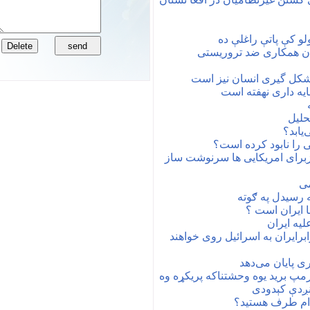
لو کې پاتې راغلې ده
ان همکاری ضد تروریستی
شکل گیری انسان نیز است
ه داری نهفته است
حلیل
یابد؟
را نابود کرده است؟
ویزبرای امریکایی ها سرنوشت ساز
می
ه رسیدل په ګوته
 ایران است ؟
لیه ایران
برایران به اسرائیل روی خواهند
‌ پایان می‌دهد
 ټرمپ برید یوه وحشتناکه پریکړه وه
 نږدې کېدودی
کدام طرف هستید؟