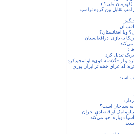
ن (قهرمان ملی؟ )
دردور دوم ریا ست جمهوری دونالد ترامپ تقابل ‎بین گروه ترامپ
نگند
قب آن
؟ ویا افغانستان؟
ی ‎ درافغانستان
می‌کند
ا :
ریک تبدیل کرد
کرد و از «گذشته قوی» او تمجیدکرد
: له عراق څخه تر ایران پورې
غرب است
به سیاحان است؟
پلوماتیک اواقتصادي بحران
یا دوباره احیا می‌کند
ندید