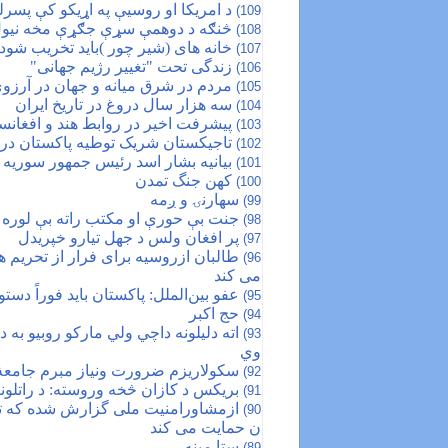
د امریکا او روسیې په اړیکو کې پسرل
109)
څنګه د دوهمې سړې جګړې مخه نیول
108)
خانه های (شیر چور )باید تخریب شود!
107)
زندگی تحت "تغییر رژیم جهانی"
106)
مردم در شرق میانه و جهان در آرزو
105)
سه هزار سال دروغ در تاریخ ایران
104)
پیشرفت اخیر در روابط هند و افغانس
103)
تاجیکستان شریک توطیه پاکستان در 
102)
بیانیه بشار اسد رئیس جمهور سوریه درباره 
101)
کهن جنگ تمدن
100)
سهارنۍ و ږمه
99)
جنت بې حورې او مکتب راته بې لوره 
98)
پر افغان ولس د جهل تیارو خپریدل
97)
طالبان ازروسیه برای فرار از تحریم
96)
می کند
عفو بین‌الملل: پاکستان باید فوراً دست
95)
حج اکبر
94)
اته دلیلونه داچي ولي مارکو روبیو به د
93)
وي
سکولاریزم ضرورت ونیاز مبرم جامعهٔ
92)
بریکس د کازان څخه وروسته: د راتلونک
91)
90)
ن حمایت می کند
ستا مینه
89)