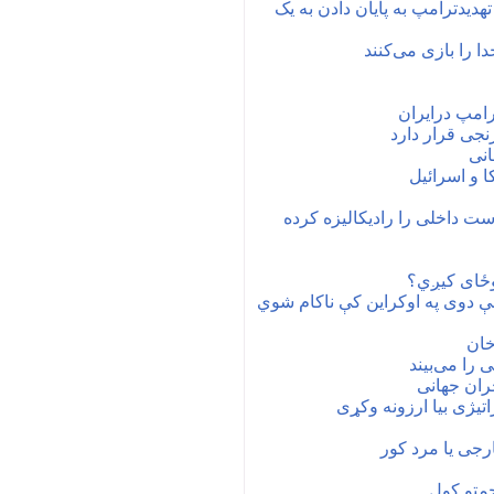
دیدترامپ به پایان دادن به یک
دا را بازی می‌کنند
جی قرار دارد
انی
 و اسرائیل
ست داخلی را رادیکالیزه کرده
وځای کیږي؟
ې دوی په اوکراین کې ناکام شوي
خان
 را می‌بیند
تیژی بیا ارزونه وکړی
رجی یا مرد کور
چمتو کول