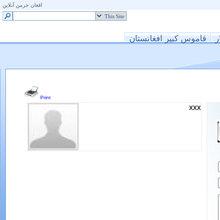
افغان جرمن آنلاین
ر
قاموس کبیر افغانستان
Print
xxx