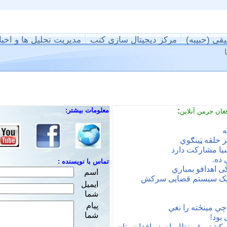
یقی (حبیبه)
مرکز دیجیتال سازی کتب
مدیریت تحلیل ها و اخبا
:
معلومات بیشتر:
فغان جرمن آنلاین
ه
ز حلقه ټینګوي
 ده.
تماس با نویسنده :
کی اهدافو بمباري
اسم
ه یک سیستم قضایی سرکش
ایمیل
شما
پیام
چي مینځته را نغي
شما
بود!
آیاپاکستان ازسلاح‌های آمریکایی برای کشتن ‎غیرنظامیان در افغا نستان