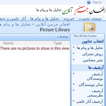
|
Sign In
تحليل ها و پيام ها
صفحه نخست
خبرونه
تحليل ها و پيام ها
آثار علمی و تحق
افغان جرمن آنلاین
>
تحليل ها و پيام ه
Picture Library
View All Site Content
Actions
انتخاب عناوین
Name
Type
تحليل ها و پيام ها
There are no pictures to show in this view.
روش نشراتی
نشر مضامین
آرشيف ها
آرشيف
نويسندگان
سائر نويسندگان
آرشیف
نظرسنجی
آرشیف آثار علمی