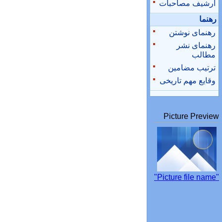
آرشیف مصاحبات
رهنما
رهنمای نوشتن
رهنمای نشر
مطالب
ترتیب مضامین
وقایع مهم تاریخی
Picture Preview
"Picture file name"